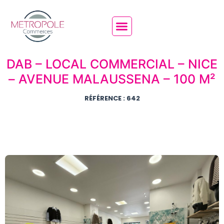
DAB – LOCAL COMMERCIAL – NICE
– AVENUE MALAUSSENA – 100 M²
RÉFÉRENCE : 642